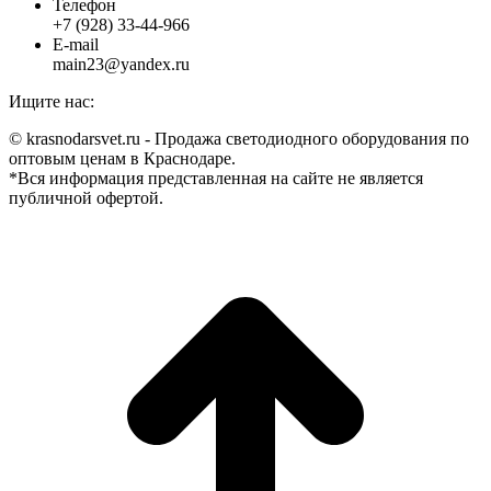
Телефон
+7 (928) 33-44-966
E-mail
main23@yandex.ru
Ищите нас:
Страница
Страница
Страница
Страница
© krasnodarsvet.ru - Продажа светодиодного оборудования по
Facebook
Twitter
Instagram
Вконтакте
оптовым ценам в Краснодаре.
открывается
открывается
открывается
открывается
*Вся информация представленная на сайте не является
в
в
в
в
публичной офертой.
новом
новом
новом
новом
В
окне
окне
окне
окне