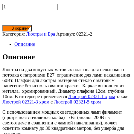
Количество
товара
Люстра
02321-
2
В корзину
хром
Категория:
Люстры и Бра
Артикул:
02321-2
матовый
конус
Описание
Описание
Люстра на два конусных матовых плафона для невысокого
потолка с патронами E27, ограничение для ламп накаливания
60Вт. Плафон для люстры материал стекло с матовым
нанесение без использовании краски. Каркас выполнен из
металла, хромированный. Диаметр плафона 12см, глубина
10см. В интерьере применяется
Люстрой 02321-1 хром
также
Люстрой 02321-3 хром
с
Люстрой 02321-5 хром
С использованием мощных светодиодных ламп филамент
(прозрачная стеклянная колба) 17Вт (аналог 200Вт в
светоотдаче в сравнении с лампой накаливания), может
осветить комнату до 30 квадратных метров, без ущерба для
патронов.