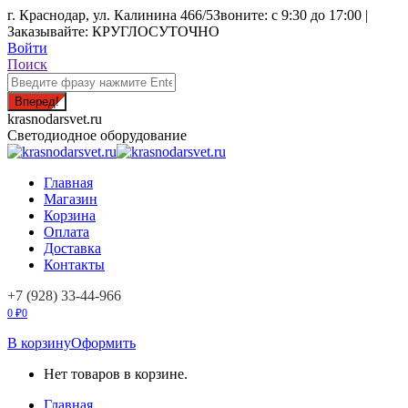
Перейти
г. Краснодар, ул. Калинина 466/5
Звоните: с 9:30 до 17:00 |
к
Заказывайте: КРУГЛОСУТОЧНО
содержанию
Войти
Поиск:
Поиск
krasnodarsvet.ru
Светодиодное оборудование
Главная
Магазин
Корзина
Оплата
Доставка
Контакты
+7 (928) 33-44-966
0
₽
0
В корзину
Оформить
Нет товаров в корзине.
Главная