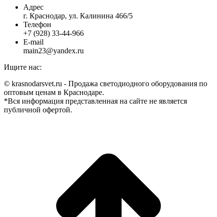
Адрес
г. Краснодар, ул. Калинина 466/5
Телефон
+7 (928) 33-44-966
E-mail
main23@yandex.ru
Ищите нас:
Страница
Страница
Страница
Страница
© krasnodarsvet.ru - Продажа светодиодного оборудования по
Facebook
Twitter
Instagram
Вконтакте
оптовым ценам в Краснодаре.
открывается
открывается
открывается
открывается
*Вся информация представленная на сайте не является
в
в
в
в
публичной офертой.
новом
новом
новом
новом
В
окне
окне
окне
окне