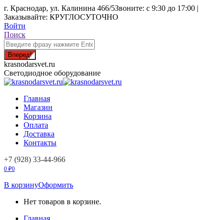
Перейти
г. Краснодар, ул. Калинина 466/5
Звоните: с 9:30 до 17:00 |
к
Заказывайте: КРУГЛОСУТОЧНО
содержанию
Войти
Поиск:
Поиск
krasnodarsvet.ru
Светодиодное оборудование
Главная
Магазин
Корзина
Оплата
Доставка
Контакты
+7 (928) 33-44-966
0
₽
0
В корзину
Оформить
Нет товаров в корзине.
Главная