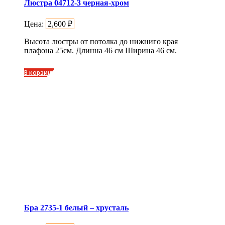
Люстра 04712-3 черная-хром
Цена:
2,600
₽
Высота люстры от потолка до нижниго края
плафона 25см. Длинна 46 см Ширина 46 см.
В корзину
Бра 2735-1 белый – хрусталь