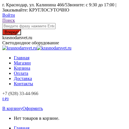
Перейти
г. Краснодар, ул. Калинина 466/5
Звоните: с 9:30 до 17:00 |
к
Заказывайте: КРУГЛОСУТОЧНО
содержанию
Войти
Поиск:
Поиск
krasnodarsvet.ru
Светодиодное оборудование
Главная
Магазин
Корзина
Оплата
Доставка
Контакты
+7 (928) 33-44-966
0
₽
0
В корзину
Оформить
Нет товаров в корзине.
Главная