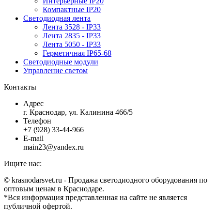
Интерьерные IP20
Компактные IP20
Светодиодная лента
Лента 3528 - IP33
Лента 2835 - IP33
Лента 5050 - IP33
Герметичная IP65-68
Светодиодные модули
Управление светом
Контакты
Адрес
г. Краснодар, ул. Калинина 466/5
Телефон
+7 (928) 33-44-966
E-mail
main23@yandex.ru
Ищите нас:
Страница
Страница
Страница
Страница
© krasnodarsvet.ru - Продажа светодиодного оборудования по
Facebook
Twitter
Instagram
Вконтакте
оптовым ценам в Краснодаре.
открывается
открывается
открывается
открывается
*Вся информация представленная на сайте не является
в
в
в
в
публичной офертой.
новом
новом
новом
новом
В