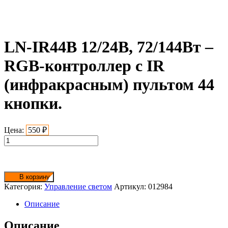
LN-IR44B 12/24В, 72/144Вт –
RGB-контроллер с IR
(инфракрасным) пультом 44
кнопки.
Цена:
550
₽
Количество
товара
LN-
IR44B 12/24В,
72/144Вт
В корзину
-
Категория:
Управление светом
Артикул:
012984
RGB-
контроллер
Описание
с
IR
Описание