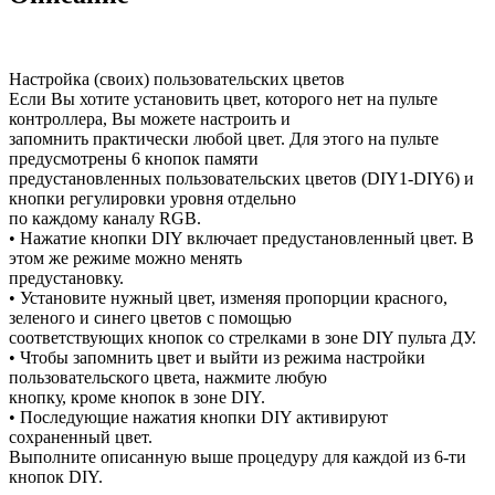
(инфракрасным)
пультом
44
кнопки.
Настройка (своих) пользовательских цветов
Если Вы хотите установить цвет, которого нет на пульте
контроллера, Вы можете настроить и
запомнить практически любой цвет. Для этого на пульте
предусмотрены 6 кнопок памяти
предустановленных пользовательских цветов (DIY1-DIY6) и
кнопки регулировки уровня отдельно
по каждому каналу RGB.
• Нажатие кнопки DIY включает предустановленный цвет. В
этом же режиме можно менять
предустановку.
• Установите нужный цвет, изменяя пропорции красного,
зеленого и синего цветов с помощью
соответствующих кнопок со стрелками в зоне DIY пульта ДУ.
• Чтобы запомнить цвет и выйти из режима настройки
пользовательского цвета, нажмите любую
кнопку, кроме кнопок в зоне DIY.
• Последующие нажатия кнопки DIY активируют
сохраненный цвет.
Выполните описанную выше процедуру для каждой из 6-ти
кнопок DIY.