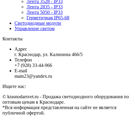
Лента 3528 - IP33
Лента 2835 - IP33
Лента 5050 - IP33
Герметичная IP65-68
Светодиодные модули
Управление светом
Контакты
Адрес
г. Краснодар, ул. Калинина 466/5
Телефон
+7 (928) 33-44-966
E-mail
main23@yandex.ru
Ищите нас:
Страница
Страница
Страница
Страница
© krasnodarsvet.ru - Продажа светодиодного оборудования по
Facebook
Twitter
Instagram
Вконтакте
оптовым ценам в Краснодаре.
открывается
открывается
открывается
открывается
*Вся информация представленная на сайте не является
в
в
в
в
публичной офертой.
новом
новом
новом
новом
В
окне
окне
окне
окне