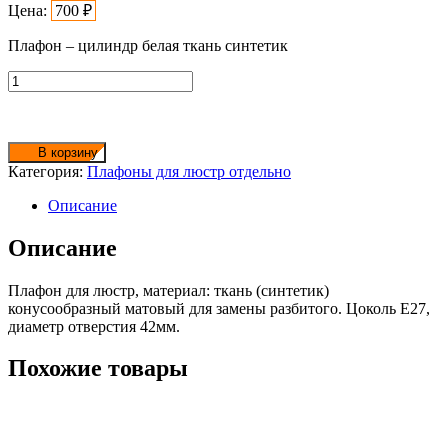
Цена:
700
₽
Плафон – цилиндр белая ткань синтетик
Количество
товара
Плафон
для
люстр
В корзину
№7
Категория:
Плафоны для люстр отдельно
Описание
Описание
Плафон для люстр, материал: ткань (синтетик)
конусообразный матовый для замены разбитого. Цоколь Е27,
диаметр отверстия 42мм.
Похожие товары