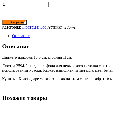
Количество
товара
Люстра
2594-
2
В корзину
белая
Категория:
Люстры и Бра
Артикул:
2594-2
+
мат.
Описание
стекло
Описание
Диаметр плафона 13.5 см, глубина 11см.
Люстра 2594-2 на два плафона для невысокого потолка с патро
использовании краски. Каркас выполнен из металла, цвет бел
Купить в Краснодаре можно заказав на этом сайте и забрать в 
Похожие товары