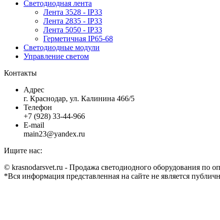
Светодиодная лента
Лента 3528 - IP33
Лента 2835 - IP33
Лента 5050 - IP33
Герметичная IP65-68
Светодиодные модули
Управление светом
Контакты
Адрес
г. Краснодар, ул. Калинина 466/5
Телефон
+7 (928) 33-44-966
E-mail
main23@yandex.ru
Ищите нас:
Страница
Страница
Страница
Страница
© krasnodarsvet.ru - Продажа светодиодного оборудования по 
Facebook
Twitter
Instagram
Вконтакте
*Вся информация представленная на сайте не является публич
открывается
открывается
открывается
открывается
в
в
в
в
новом
новом
новом
новом
окне
окне
окне
окне