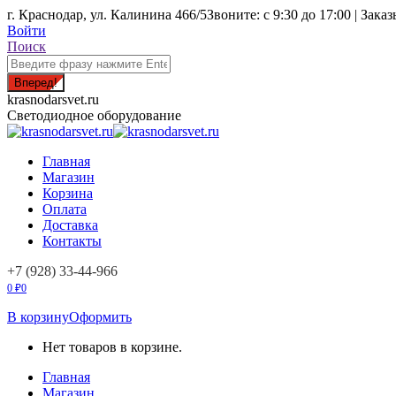
Перейти
г. Краснодар, ул. Калинина 466/5
Звоните: с 9:30 до 17:00 | 
к
Войти
содержанию
Поиск:
Поиск
krasnodarsvet.ru
Светодиодное оборудование
Главная
Магазин
Корзина
Оплата
Доставка
Контакты
+7 (928) 33-44-966
0
₽
0
В корзину
Оформить
Нет товаров в корзине.
Главная
Магазин