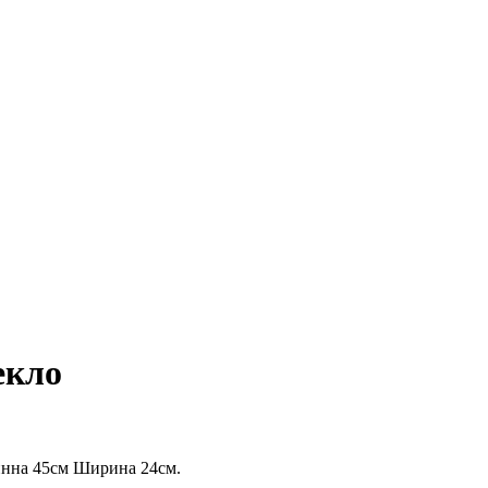
екло
инна 45см Ширина 24см.