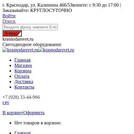
Перейти
г. Краснодар, ул. Калинина 466/5
Звоните: с 9:30 до 17:00 |
к
Заказывайте: КРУГЛОСУТОЧНО
содержанию
Войти
Поиск:
Поиск
krasnodarsvet.ru
Светодиодное оборудование
Главная
Магазин
Корзина
Оплата
Доставка
Контакты
+7 (928) 33-44-966
0
₽
0
В корзину
Оформить
Нет товаров в корзине.
Главная