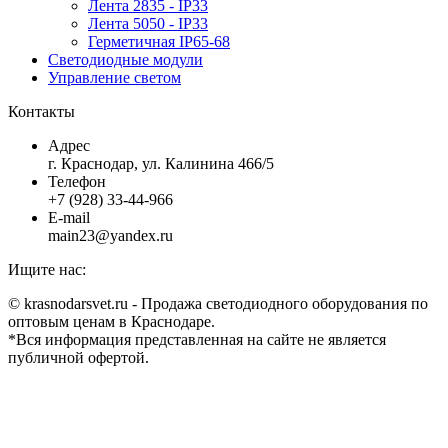
Лента 2835 - IP33
Лента 5050 - IP33
Герметичная IP65-68
Светодиодные модули
Управление светом
Контакты
Адрес
г. Краснодар, ул. Калинина 466/5
Телефон
+7 (928) 33-44-966
E-mail
main23@yandex.ru
Ищите нас:
Страница
Страница
Страница
Страница
© krasnodarsvet.ru - Продажа светодиодного оборудования по
Facebook
Twitter
Instagram
Вконтакте
оптовым ценам в Краснодаре.
открывается
открывается
открывается
открывается
*Вся информация представленная на сайте не является
в
в
в
в
публичной офертой.
новом
новом
новом
новом
В
окне
окне
окне
окне