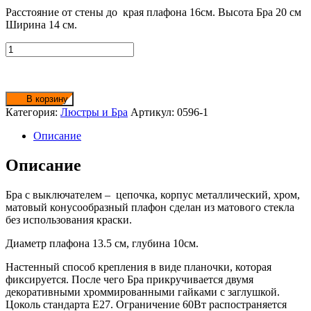
Расстояние от стены до края плафона 16см. Высота Бра 20 см
Ширина 14 см.
Количество
товара
Бра
0596-
1
В корзину
хром
Категория:
Люстры и Бра
Артикул:
0596-1
+
мат.
Описание
стекло
Описание
Бра с выключателем – цепочка, корпус металлический, хром,
матовый конусообразный плафон сделан из матового стекла
без использования краски.
Диаметр плафона 13.5 см, глубина 10см.
Настенный способ крепления в виде планочки, которая
фиксируется. После чего Бра прикручивается двумя
декоративными хроммированными гайками с заглушкой.
Цоколь стандарта Е27. Ограничение 60Вт распостраняется