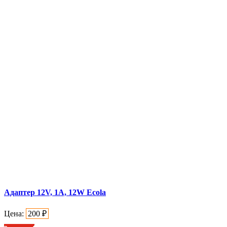
Адаптер 12V, 1A, 12W Ecola
Цена:
200
₽