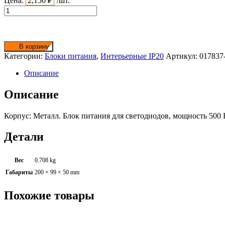
Цена:
2,150
₽
/шт.
Количество
товара
Блок
питания
12V,
В корзину
41A,
Категории:
Блоки питания
,
Интерьерные IP20
Артикул:
017837
500W
Описание
Описание
Корпус: Металл. Блок питания для светодиодов, мощность 500 
Детали
Вес
0.708 kg
Габариты
200 × 99 × 50 mm
Похожие товары