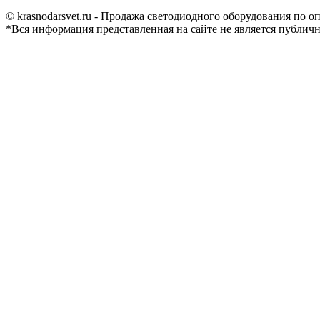
Страница
Страница
Страница
Страница
© krasnodarsvet.ru - Продажа светодиодного оборудования по 
Facebook
Twitter
Instagram
Вконтакте
*Вся информация представленная на сайте не является публич
открывается
открывается
открывается
открывается
в
в
в
в
новом
новом
новом
новом
окне
окне
окне
окне