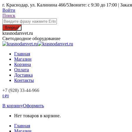
Перейти
г. Краснодар, ул. Калинина 466/5
Звоните: с 9:30 до 17:00 | 
к
Войти
содержанию
Поиск:
Поиск
krasnodarsvet.ru
Светодиодное оборудование
Главная
Магазин
Корзина
Оплата
Доставка
Контакты
+7 (928) 33-44-966
0
₽
0
В корзину
Оформить
Нет товаров в корзине.
Главная
Магазин