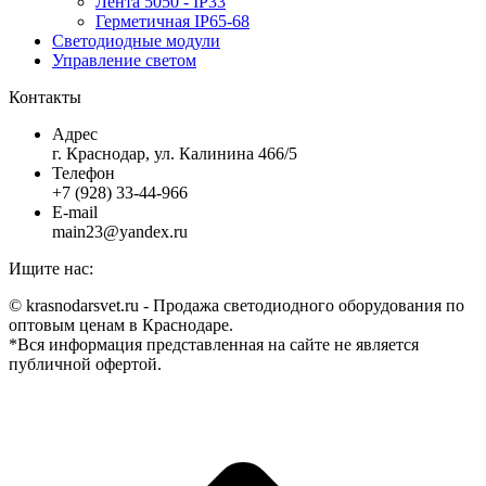
Лента 5050 - IP33
Герметичная IP65-68
Светодиодные модули
Управление светом
Контакты
Адрес
г. Краснодар, ул. Калинина 466/5
Телефон
+7 (928) 33-44-966
E-mail
main23@yandex.ru
Ищите нас:
Страница
Страница
Страница
Страница
© krasnodarsvet.ru - Продажа светодиодного оборудования по
Facebook
Twitter
Instagram
Вконтакте
оптовым ценам в Краснодаре.
открывается
открывается
открывается
открывается
*Вся информация представленная на сайте не является
в
в
в
в
публичной офертой.
новом
новом
новом
новом
В
окне
окне
окне
окне