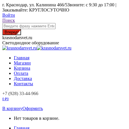
Перейти
г. Краснодар, ул. Калинина 466/5
Звоните: с 9:30 до 17:00 |
к
Заказывайте: КРУГЛОСУТОЧНО
содержанию
Войти
Поиск:
Поиск
krasnodarsvet.ru
Светодиодное оборудование
Главная
Магазин
Корзина
Оплата
Доставка
Контакты
+7 (928) 33-44-966
0
₽
0
В корзину
Оформить
Нет товаров в корзине.
Главная