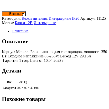
товара
Блок
питания
12V,
В корзину
29A,
Категории:
Блоки питания
,
Интерьерные IP20
Артикул:
11125
350W
Метки:
Блоки 12В
Интерьерные
Описание
Описание
Корпус: Металл. Блок питания для светодиодов, мощность 350
Вт; Входное напряжение 85-265V; Выход 12V 29,16A,
Гарантия 1 год. Цена от 10.04.2023 г.
Детали
Вес
0.708 kg
Габариты
200 × 99 × 50 mm
Похожие товары