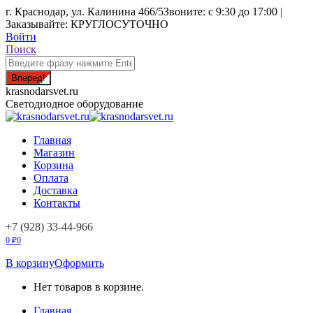
Перейти
г. Краснодар, ул. Калинина 466/5
Звоните: с 9:30 до 17:00 |
к
Заказывайте: КРУГЛОСУТОЧНО
содержанию
Войти
Поиск:
Поиск
krasnodarsvet.ru
Светодиодное оборудование
Главная
Магазин
Корзина
Оплата
Доставка
Контакты
+7 (928) 33-44-966
0
₽
0
В корзину
Оформить
Нет товаров в корзине.
Главная