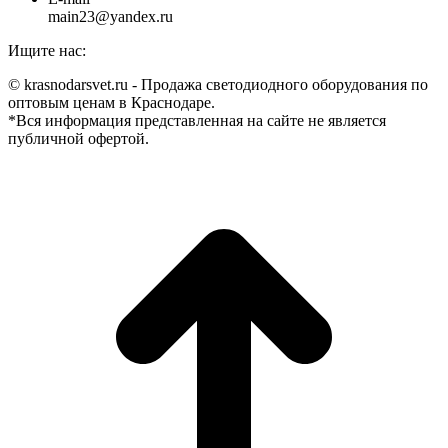
main23@yandex.ru
Ищите нас:
Страница
Страница
Страница
Страница
© krasnodarsvet.ru - Продажа светодиодного оборудования по
Facebook
Twitter
Instagram
Вконтакте
оптовым ценам в Краснодаре.
открывается
открывается
открывается
открывается
*Вся информация представленная на сайте не является
в
в
в
в
публичной офертой.
новом
новом
новом
новом
В
окне
окне
окне
окне